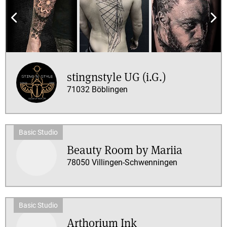
Sterne
&
mehr
2
Sterne
&
stingnstyle UG (i.G.)
mehr
71032 Böblingen
1
Stern
&
mehr
Beauty Room by Mariia
78050 Villingen-Schwenningen
Arthorium Ink