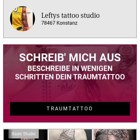
Comic
Cover
Leftys tattoo studio
up
78467 Konstanz
Dotwork
Entfernung
Fineline
Geometrik
SCHREIB' MICH AUS
Mehr
anzeigen
BESCHREIBE IN WENIGEN
SCHRITTEN DEIN TRAUMTATTOO
Kurzfristige
Termine
Bewertungen
TRAUMTATTOO
4
Sterne
&
mehr
3