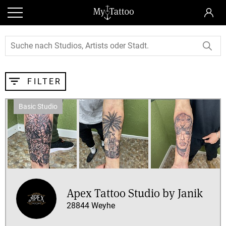
Umkreissuche
FILTER
Umkreis:
50
km
Kompetenzen
Artists
&
Studios
Apex Tattoo Studio by Janik
Piercings
28844 Weyhe
Tattooentfernung