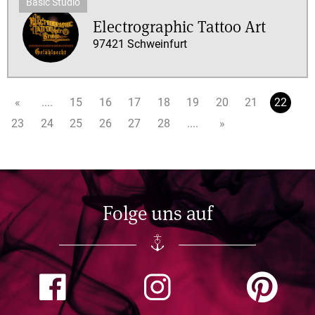
Electrographic Tattoo Art
97421 Schweinfurt
«
....
15
16
17
18
19
20
21
22
23
24
25
26
27
28
....
»
Folge uns auf