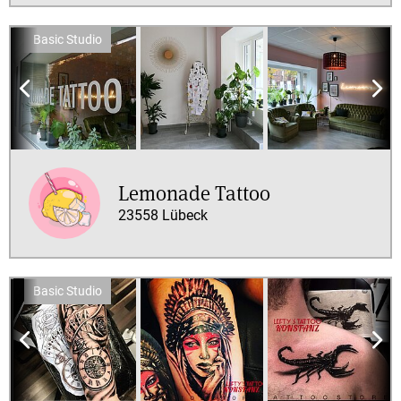
Nur
Premium
anzeigen
Artist
oder
Studio
Nur
Studios
Lemonade Tattoo
Nur
23558 Lübeck
Artists
Stile
Black
&
Grey
Blackwork
Chicano
Color