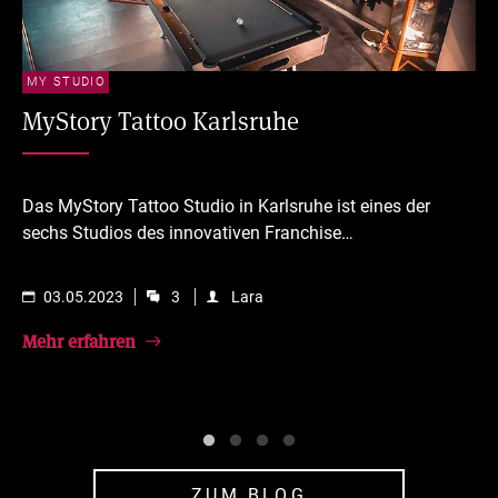
MY STUDIO
AL
MyStory Tattoo Karlsruhe
T
v
Das MyStory Tattoo Studio in Karlsruhe ist eines der
sechs Studios des innovativen Franchise…
In
me
03.05.2023
3
Lara
Mehr erfahren
Me
ZUM BLOG