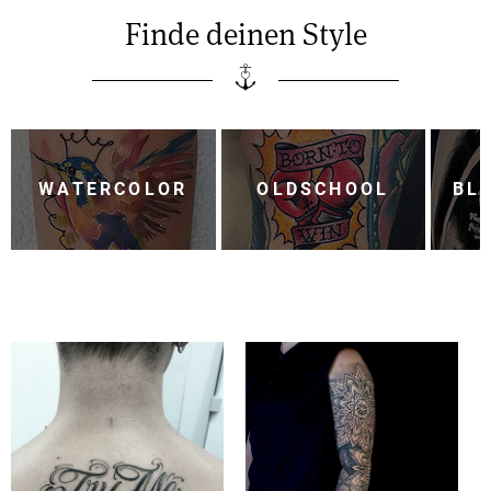
Finde deinen Style
S
WATERCOLOR
OLDSCHOOL
BL