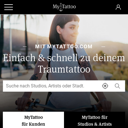
MIT MYTATTOO.COM
Einfach & schnell zu deinem
Traumtattoo
MyTattoo
MyTattoo für
für Kunden
Studios & Artists