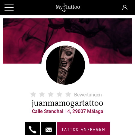
Bewertungen
juanmamogartattoo
Calle Stendhal 14, 29007 Málaga
TATTOO ANFRAGEN