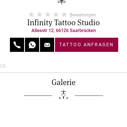
Bewertungen
Infinity Tattoo Studio
Alleestr 12, 66126 Saarbrücken
TATTOO ANFRAGEN
GS
Galerie
 uns
Impressum
Datenschutz
AGB
Kontakt
© 2026 MyTattoo.com