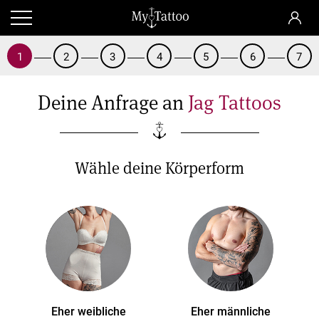
1
2
3
4
5
6
7
Deine Anfrage an
Jag Tattoos
Wähle deine Körperform
Eher weibliche
Eher männliche